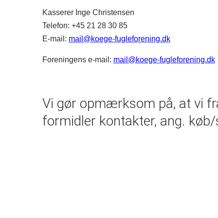
Kasserer Inge Christensen
Telefon: +45
21 28 30 85
E-mail:
mail@koege-fugleforening.dk
Foreningens e-mail:
mail@koege-fugleforening.dk
Vi gør opmærksom på, at vi fra
formidler kontakter, ang. køb/s